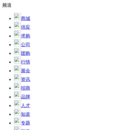
频道
商城
供应
求购
公司
团购
行情
展会
资讯
招商
品牌
人才
知道
专题